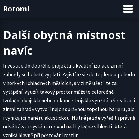
Skip
Rotoml
to
content
Další obytná místnost
navíc
Investice do dobrého projektu a kvalitní izolace zimní
zahrady se bohatě vyplatí. Zajistíte si zde teplenou pohodu
v horkých i chladných měsících, a v zimě ušetříte za
vytápění. Využít takový prostor můžete celoročně.
Izolační dvojskla nebo dokonce trojskla využitá při realizaci
zimní zahrady vytvoří nejen správnou tepelnou bariéru, ale
i vynikající bariéru akustickou. Nutné je zde vyřešit správně
odvětrávací systém a odvod nadbytečné vlhkosti, která
vzniká hlavně při pěstování rostlin.