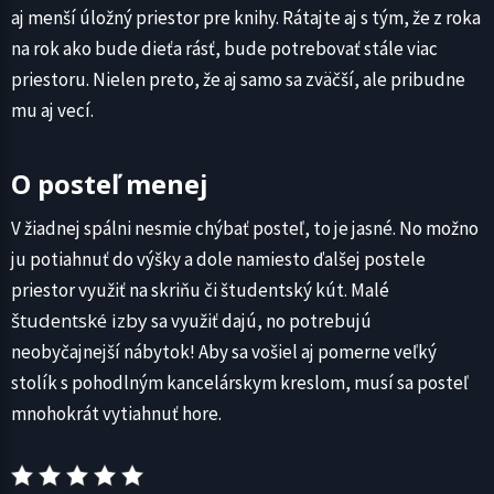
aj menší úložný priestor pre knihy. Rátajte aj s tým, že z roka
na rok ako bude dieťa rásť, bude potrebovať stále viac
priestoru. Nielen preto, že aj samo sa zväčší, ale pribudne
mu aj vecí.
O posteľ menej
V žiadnej spálni nesmie chýbať posteľ, to je jasné. No možno
ju potiahnuť do výšky a dole namiesto ďalšej postele
priestor využiť na skriňu či študentský kút. Malé
študentské izby
sa využiť dajú, no potrebujú
neobyčajnejší nábytok! Aby sa vošiel aj pomerne veľký
stolík s pohodlným kancelárskym kreslom, musí sa posteľ
mnohokrát vytiahnuť hore.