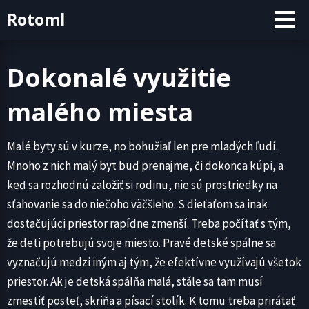
Skip
Rotoml
to
content
Dokonalé využitie
malého miesta
Malé byty sú v kurze, no bohužiaľ len pre mladých ľudí.
Mnoho z nich malý byt buď prenajme, či dokonca kúpi, a
keď sa rozhodnú založiť si rodinu, nie sú prostriedky na
sťahovanie sa do niečoho väčšieho. S dieťaťom sa inak
dostačujúci priestor rapídne zmenší. Treba počítať s tým,
že deti potrebujú svoje miesto. Pravé detské spálne sa
vyznačujú medzi iným aj tým, že efektívne využívajú všetok
priestor. Ak je detská spálňa malá, stále sa tam musí
zmestiť posteľ, skriňa a písací stolík. K tomu treba prirátať