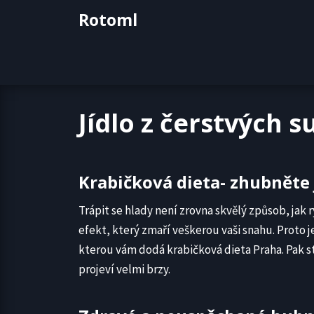
Skip
Rotoml
to
content
Jídlo z čerstvých s
Krabičková dieta- zhubněte
Trápit se hlady není zrovna skvělý způsob, jak 
efekt, který zmaří veškerou vaši snahu. Proto je 
kterou vám dodá krabičková dieta Praha. Pak sta
projeví velmi brzy.