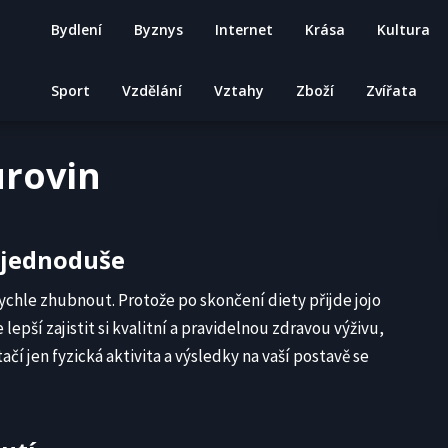
Bydlení
Byznys
Internet
Krása
Kultura
Sport
Vzdělání
Vztahy
Zboží
Zvířata
urovin
 jednoduše
rychle zhubnout. Protože po skončení diety přijde jojo
lepší zajistit si kvalitní a pravidelnou zdravou výživu,
čí jen fyzická aktivita a výsledky na vaší postavě se