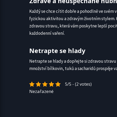
Zdravé a neuspěchané hubn
Každý se chce cítit dobře a pohodlně ve svém vl
fyzickou aktivitou a zdravým životním stylem.
zdravou stravu, která vám poskytne lepší poci
každodenní vaření.
Netrapte se hlady
Netrapte se hlady a dopřejte si zdravou stravu
množství bílkovin, tuků a sacharidů prospěje vaší
5/5 - (2 votes)
Nezařazené