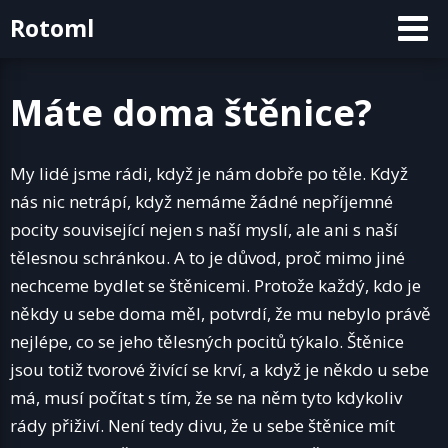
Skip
Rotoml
to
content
Máte doma štěnice?
My lidé jsme rádi, když je nám dobře po těle. Když
nás nic netrápí, když nemáme žádné nepříjemné
pocity související nejen s naší myslí, ale ani s naší
tělesnou schránkou. A to je důvod, proč mimo jiné
nechceme bydlet se štěnicemi. Protože každý, kdo je
někdy u sebe doma měl, potvrdí, že mu nebylo právě
nejlépe, co se jeho tělesných pocitů týkalo. Štěnice
jsou totiž tvorové živící se krví, a když je někdo u sebe
má, musí počítat s tím, že se na něm tyto kdykoliv
rády přiživí.
Není tedy divu, že u sebe štěnice mít