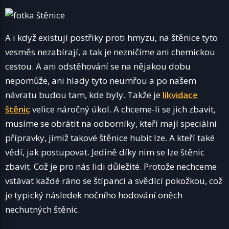
A i když existují postřiky proti hmyzu, na štěnice tyto
vesměs nezabírají, a tak je nezničíme ani chemickou
cestou. A ani odstěhování se na nějakou dobu
nepomůže, ani hlady tyto neumřou a po našem
návratu budou tam, kde byly.
Takže je
likvidace
štěnic
velice náročný úkol. A chceme-li se jich zbavit,
musíme se obrátit na odborníky, kteří mají speciální
přípravky, jimiž takové štěnice hubit lze. A kteří také
vědí, jak postupovat. Jedině díky nim se lze štěnic
zbavit. Což je pro nás lidi důležité. Protože nechceme
vstávat každé ráno se štípanci a svědící pokožkou, což
je typický následek nočního hodování oněch
nechutných štěnic.