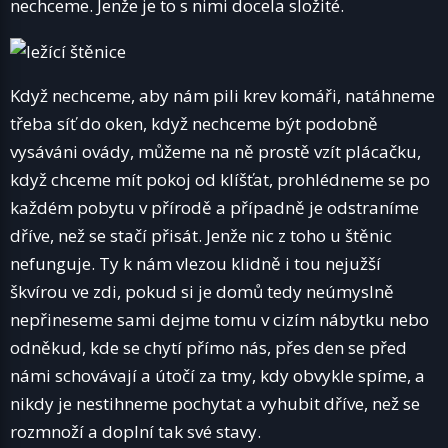
nechceme. Jenže je to s nimi docela složité.
Když nechceme, aby nám pili krev komáři, natáhneme
třeba síť do oken, když nechceme být podobně
vysáváni ovády, můžeme na ně prostě vzít plácačku,
když chceme mít pokoj od klíšťat, prohlédneme se po
každém pobytu v přírodě a případně je odstraníme
dříve, než se stačí přisát. Jenže nic z toho u štěnic
nefunguje. Ty k nám vlezou klidně i tou nejužší
škvírou ve zdi, pokud si je domů tedy neúmyslně
nepřineseme sami dejme tomu v cizím nábytku nebo
odněkud, kde se chytí přímo nás, přes den se před
námi schovávají a útočí za tmy, kdy obvykle spíme, a
nikdy je nestihneme pochytat a vyhubit dříve, než se
rozmnoží a doplní tak své stavy.