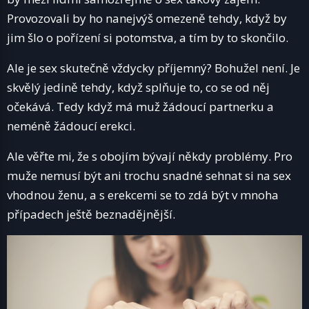
Provozovali by ho nanejvýš omezeně tehdy, když by
jim šlo o pořízení si potomstva, a tím by to skončilo.
Ale je sex skutečně vždycky příjemný? Bohužel není. Je
skvělý jedině tehdy, když splňuje to, co se od něj
očekává. Tedy když má muž žádoucí partnerku a
neméně žádoucí erekci.
Ale věřte mi, že s obojím bývají někdy problémy. Pro
muže nemusí být ani trochu snadné sehnat si na sex
vhodnou ženu, a s erekcemi se to zdá být v mnoha
případech ještě beznadějnější.