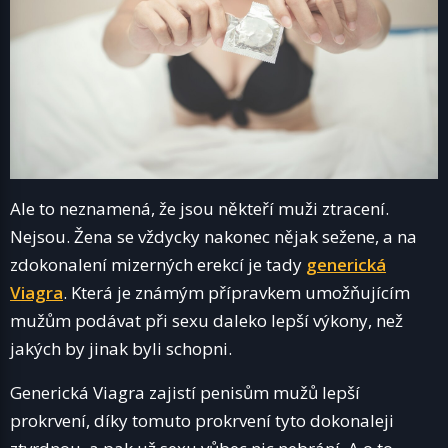
Ale to neznamená, že jsou někteří muži ztracení.
Nejsou. Žena se vždycky nakonec nějak sežene, a na
zdokonalení mizerných erekcí je tady
generická
Viagra
. Která je známým přípravkem umožňujícím
mužům podávat při sexu daleko lepší výkony, než
jakých by jinak byli schopni.
Generická Viagra zajistí penisům mužů lepší
prokrvení, díky tomuto prokrvení tyto dokonaleji