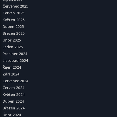
Červenec 2025
Červen 2025
Květen 2025
Duben 2025
Březen 2025
Únor 2025
Leden 2025
Prosinec 2024
Listopad 2024
Říjen 2024
Září 2024
Červenec 2024
Červen 2024
Květen 2024
Duben 2024
Březen 2024
Únor 2024