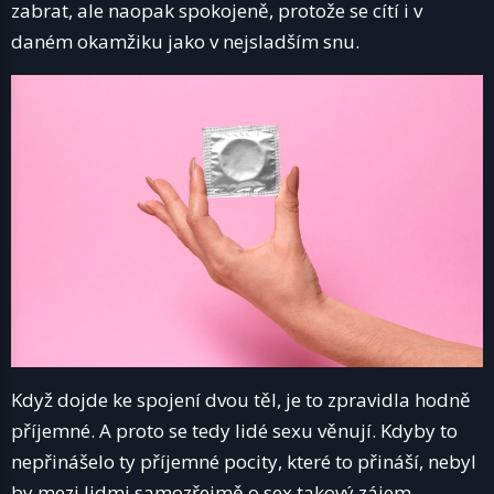
zabrat, ale naopak spokojeně, protože se cítí i v
daném okamžiku jako v nejsladším snu.
Když dojde ke spojení dvou těl, je to zpravidla hodně
příjemné. A proto se tedy lidé sexu věnují. Kdyby to
nepřinášelo ty příjemné pocity, které to přináší, nebyl
by mezi lidmi samozřejmě o sex takový zájem.