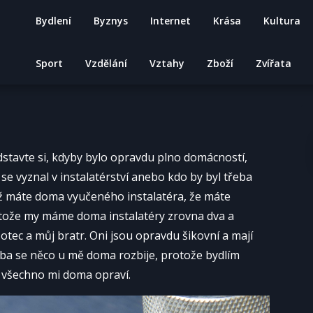
Bydlení
Byznys
Internet
Krása
Kultura
Sport
Vzdělání
Vztahy
Zboží
Zvířata
edstavte si, kdyby bylo opravdu plno domácností,
e vyznal v instalatérství anebo kdo by byl třeba
když máte doma vyučeného instalatéra, že máte
otože my máme doma instalatéry zrovna dva a
 otec a můj bratr. Oni jsou opravdu šikovní a mají
ba se něco u mě doma rozbije, protože bydlím
a všechno mi doma opraví.