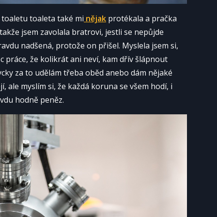
toaletu toaleta také mi
nějak
protékala a pračka
 takže jsem zavolala bratrovi, jestli se nepůjde
ravdu nadšená, protože on přišel. Myslela jsem si,
 práce, že kolikrát ani neví, kam dřív šlápnout
ždycky za to udělám třeba oběd anebo dám nějaké
í, ale myslím si, že každá koruna se všem hodí, i
ravdu hodně peněz.