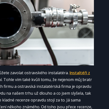
můžete zavolat ostravského instalatéra.
Instaltéři z
ní. Tohle vím také kvůli tomu, že nejenom můj bratr
ich firmu a ostravská instalatérská firma je opravdu
avdu na našem trhu už dlouho a co jsem slyšela, tak
 kladné recenze opravdu stojí za to. Já sama
ení někoho známého. Od toho jsou přece recenze,