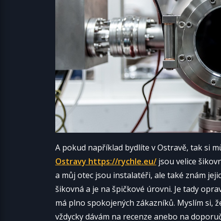
A pokud například bydlíte v Ostravě, tak si 
Ostravy https://rychle.eu/
jsou velice šikov
a můj otec jsou instalatéři, ale také znám jej
šikovná a je na špičkové úrovni. Je tady opr
má plno spokojených zákazníků. Myslím si, že
vždycky dávám na recenze anebo na doporuč