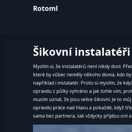
Skip
Rotoml
to
content
Šikovní instalatéři
Myslím si, že instalatérů není nikdy dost. Př
které by vůbec neměly někoho doma, kdo by s
například i instalatér. Proto si myslím, že 
opravdu z půlky vyhráno a jak tohle vím, pr
musím uznat, že jsou velice šikovní. Je to můj
opravdu práce nad hlavu a pokaždé, když tře
sama bez partnera, tak vždycky přijdou oni 