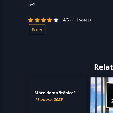
ne?
4/5 - (11 votes)
Byznys
Rela
Máte doma štěnice?
11 února, 2025