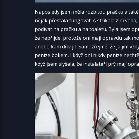
Naposledy jsem měla rozbitou pračku a také 
nějak přestala fungovat. A stříkala z ní voda,
podívat na pračku a na toaletu. Byla jsem op
že nepřijde, protože oni mají opravdu tak moc
anebo kam dřív jít. Samozřejmě, že já jim v
peníze bokem, i když oni nikdy peníze nechtěj
když jsem slyšela, že instalatéři prý mají op