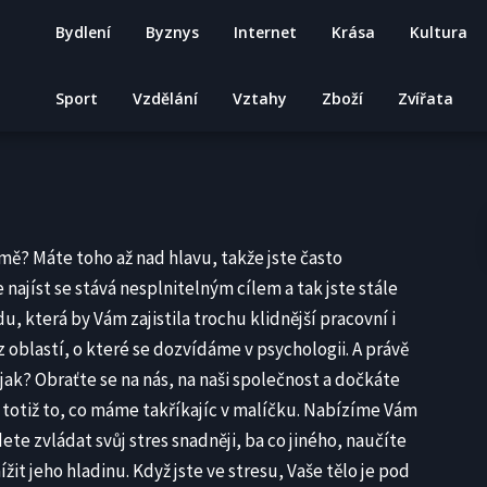
Bydlení
Byznys
Internet
Krása
Kultura
Sport
Vzdělání
Vztahy
Zboží
Zvířata
rmě? Máte toho až nad hlavu, takže jste často
 najíst se stává nesplnitelným cílem a tak jste stále
 která by Vám zajistila trochu klidnější pracovní i
z oblastí, o které se dozvídáme v psychologii. A právě
jak? Obraťte se na nás, na naši společnost a dočkáte
 totiž to, co máme takříkajíc v malíčku. Nabízíme Vám
dete zvládat svůj stres snadněji, ba co jiného, naučíte
it jeho hladinu. Když jste ve stresu, Vaše tělo je pod