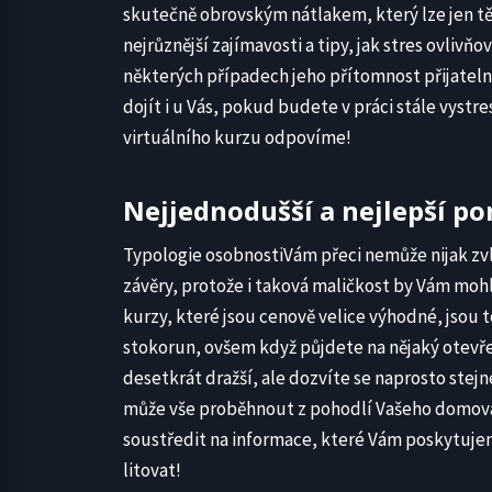
skutečně obrovským nátlakem, který lze jen tě
nejrůznější zajímavosti a tipy, jak stres ovlivňo
některých případech jeho přítomnost přijateln
dojít i u Vás, pokud budete v práci stále vys
virtuálního kurzu odpovíme!
Nejjednodušší a nejlepší p
Typologie osobnostiVám přeci nemůže nijak zv
závěry, protože i taková maličkost by Vám moh
kurzy, které jsou cenově velice výhodné, jsou 
stokorun, ovšem když půjdete na nějaký otevře
desetkrát dražší, ale dozvíte se naprosto stej
může vše proběhnout z pohodlí Vašeho domova
soustředit na informace, které Vám poskytuje
litovat!