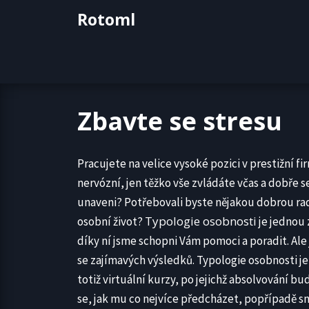
Skip
Rotoml
to
content
Zbavte se stresu
Pracujete na velice vysoké pozici v prestižní fi
nervózní, jen těžko vše zvládáte včas a dobře se
unaveni? Potřebovali byste nějakou dobrou radu,
Typologie osobnosti
osobní život?
je jednou 
díky ní jsme schopni Vám pomoci a poradit. Ale 
se zajímavých výsledků. Typologie osobnosti je
totiž virtuální kurzy, po jejichž absolvování bu
se, jak mu co nejvíce předcházet, popřípadě sníž