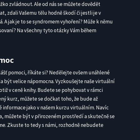
žko zvládnout. Ale od nás se můžete dovědět
vat, zdali Vašemu tělu hodně škodí či jestli je v
á. A jak je to se syndromem vyhoření? Může k němu
tresovaní? Na všechny tyto otázky Vám během
omoc
lášť pomoci, říkáte si? Nedělejte ovšem unáhlené
la být velice nápomocna. Vyzkoušejte naše virtuální
totiž v ceně knihy. Budete se pohybovat v rámci
ný kurz, můžete se dočkat toho, že bude až
né informace jako v našem kurzu virtuálním. Navíc
, můžete být v přirozeném prostředí a skutečně se
me. Zkuste to tedy s námi, rozhodně nebudete