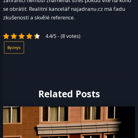
zahraničí nemusí znamenat stres pokud víte na koho
se obrátit. Realitní kancelář najadranu.cz má řadu
zkušeností a skvělé reference.
4.4/5 - (8 votes)
Byznys
Related Posts