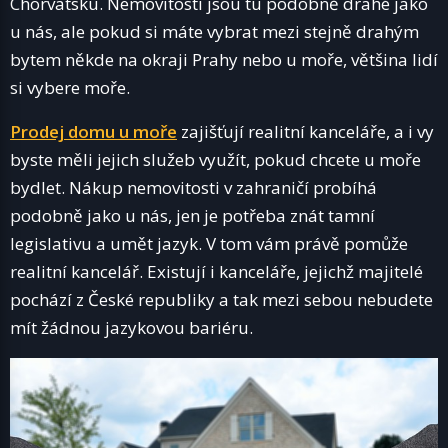
Chorvatsku. Nemovitosti jsou tu podobně drahé jako
u nás, ale pokud si máte vybrat mezi stejně drahým
bytem někde na okraji Prahy nebo u moře, většina lidí
si vybere moře.
Prodej domu u moře
zajišťují realitní kanceláře, a i vy
byste měli jejich služeb využít, pokud chcete u moře
bydlet. Nákup nemovitosti v zahraničí probíhá
podobně jako u nás, jen je potřeba znát tamní
legislativu a umět jazyk. V tom vám právě pomůže
realitní kancelář. Existují i kanceláře, jejichž majitelé
pochází z České republiky a tak mezi sebou nebudete
mít žádnou jazykovou bariéru.