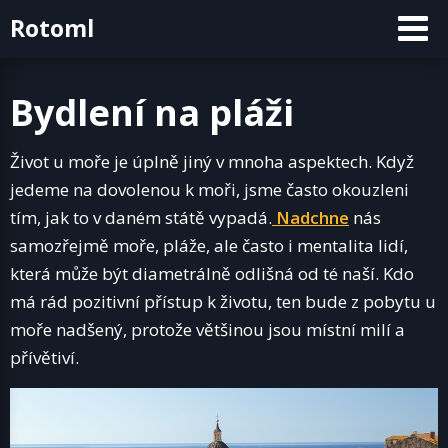
Skip
Rotoml
to
content
Bydlení na pláži
Život u moře je úplně jiný v mnoha aspektech. Když
jedeme na dovolenou k moři, jsme často okouzleni
tím, jak to v daném státě vypadá.
Nadchne
nás
samozřejmě moře, pláže, ale často i mentalita lidí,
která může být diametrálně odlišná od té naší. Kdo
má rád pozitivní přístup k životu, ten bude z pobytu u
moře nadšený, protože většinou jsou místní milí a
přívětiví.