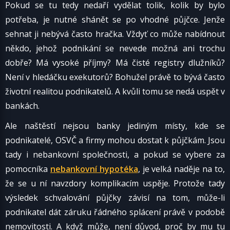
Pokud se tu tedy nedaří vydělat tolik, kolik by bylo
potřeba, je nutné shánět se po vhodné půjčce. Jenže
sehnat ji nebývá často hračka. Vždyť co může nabídnout
někdo, jehož podnikání se nevede možná ani trochu
dobře? Má vysoké příjmy? Má čisté registry dlužníků?
Není v hledáčku exekutorů? Bohužel právě to bývá často
životní realitou podnikatelů. A kvůli tomu se nedá uspět v
bankách.
Ale naštěstí nejsou banky jediným místy, kde se
podnikatelé, OSVČ a firmy mohou dostat k půjčkám. Jsou
tady i nebankovní společnosti, a pokud se vybere za
pomocníka
nebankovní hypotéka
, je velká naděje na to,
že se u ní navzdory komplikacím uspěje. Protože tady
výsledek schvalování půjčky závisí na tom, může-li
podnikatel dát záruku řádného splácení právě v podobě
nemovitosti. A když může, není důvod, proč by mu tu