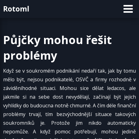
Skip
Rotoml
to
content
Půjčky mohou řešit
problémy
Když se v soukromém podnikání nedaří tak, jak by tomu
mělo být, nejsou podnikatelé, OSVČ a firmy rozhodně v
záviděníhodné situaci. Mohou sice dělat ledacos, ale
jakmile si na sebe dost nevydělají, začínají být jejich
vyhlídky do budoucna notně chmurné. A čím déle finanční
problémy trvají, tím bezvýchodnější situace takových
soukromníků je. Protože jim nikdo automaticky
nepomůže. A když pomoc potřebují, mohou jedině