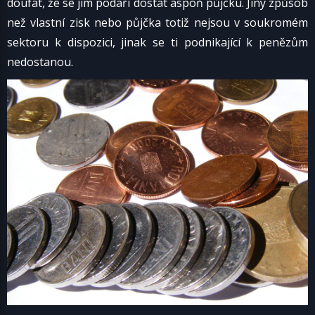
doufat, že se jim podaří dostat aspoň půjčku. Jiný způsob
než vlastní zisk nebo půjčka totiž nejsou v soukromém
sektoru k dispozici, jinak se ti podnikající k penězům
nedostanou.