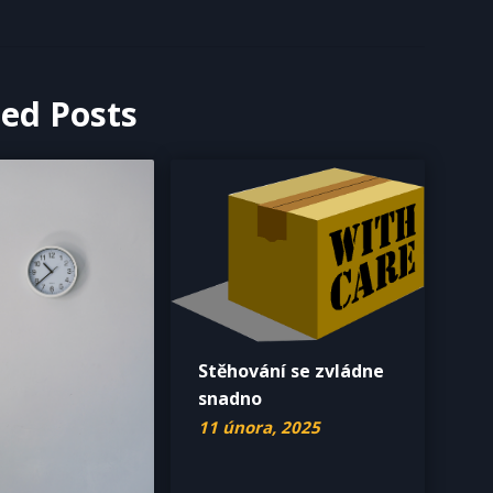
ted Posts
Stěhování se zvládne
snadno
11 února, 2025