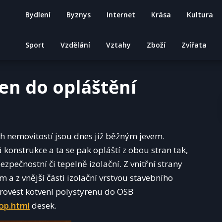
Bydlení
Byznys
Internet
Krása
Kultura
Sport
Vzdělání
Vztahy
Zboží
Zvířata
ren do opláštění
h nemovitostí jsou dnes již běžným jevem.
 konstrukce a ta se pak opláští z obou stran tak,
ezpečnostní či tepelně izolační. Z vnitřní strany
a z vnější části izolační vrstvou stavebního
provést kotvení polystyrenu do OSB
op.html
desek.