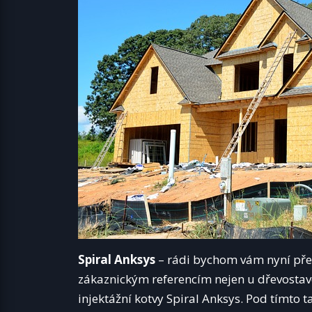
Spiral Anksys
– rádi bychom vám nyní předs
zákaznickým referencím nejen u dřevostaveb
injektážní kotvy Spiral Anksys. Pod tímt