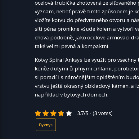
ocelová trubička zhotovená ze síťovaného 
význam, neboť právě tímto způsobem je kot
vložíte kotvu do předvrtaného otvoru a nás
síti pěna pronikne všude kolem a vytvoří ve
chová podobně, jako ocelové armovací drát
také velmi pevná a kompaktní.
Kotvy Spiral Anksys lze využít pro všechn
konče dutými či plnými cihlami, pórobeto
si poradí i s náročnějším opláštěním budov
vrstvu ještě okrasný obkladový kámen, a lze
například v bytových domech.
3.7/5 - (3 votes)
Byznys