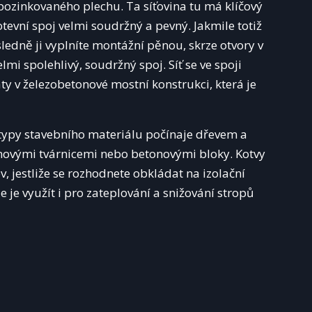
pozinkovaného plechu. Ta síťovina tu má klíčový
evní spoj velmi soudržný a pevný. Jakmile totiž
ledně ji vyplníte montážní pěnou, skrze otvory v
lmi spolehlivý, soudržný spoj. Síť se ve spoji
y v železobetonové mostní konstrukci, která je
y typy stavebního materiálu počínaje dřevem a
novými tvárnicemi nebo betonovými bloky. Kotvy
, jestliže se rozhodnete obkládat na izolační
 je využít i pro zateplování a snižování stropů