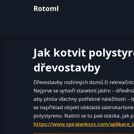
Skip
Rotoml
to
content
Jak kotvit polysty
dřevostavby
Dřevostavby rodinných domů či rekreačníc
Nejprve se vytvoří stavební jádro – dřevěná
aby plnila všechny potřebné náležitosti – b
se například objekt obkládá sádrokartonem 
polystyrenu. Nabízí se tu pak otázka, jak 
https://www.spiralanksys.com/aplikace_l