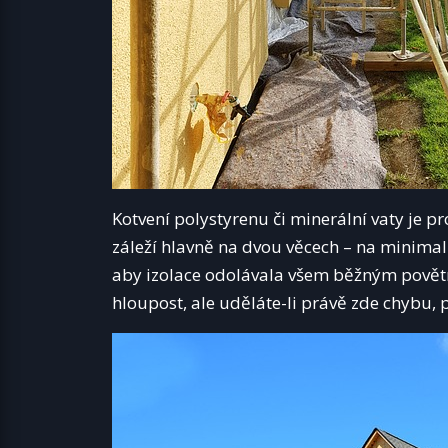
Kotvení polystyrenu či minerální vaty je p
záleží hlavně na dvou věcech – na minimal
aby izolace odolávala všem běžným povětr
hloupost, ale uděláte-li právě zde chybu, p