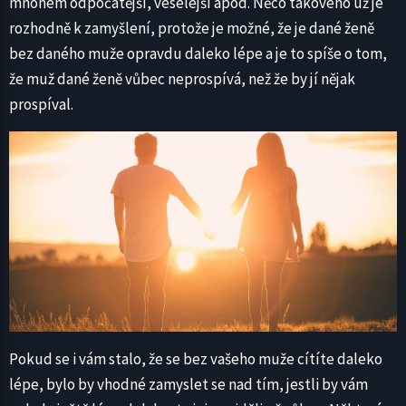
mnohem odpočatější, veselejší apod. Něco takového už je
rozhodně k zamyšlení, protože je možné, že je dané ženě
bez daného muže opravdu daleko lépe a je to spíše o tom,
že muž dané ženě vůbec neprospívá, než že by jí nějak
prospíval.
Pokud se i vám stalo, že se bez vašeho muže cítíte daleko
lépe, bylo by vhodné zamyslet se nad tím, jestli by vám