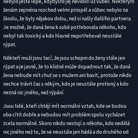
nebylo ještě lépe, kdybyste jej neviděli už vůbec. Některým
ženám zejména rozchod velmi prospěl a vůbec nebylo na
škodu, že byly nějakou dobu, než si našly dalšího partnera.
Je možné, že daná žena k sobě potřebovala někoho, kdo
nebyl tak toxický a kdo hlavně nepotřeboval neustále
rýpat.
Někteří muži jsou tací, že jsou schopni do ženy stále jen
rýpat a je jasné, že to klidně může dopadnout tak, že daná
žena nebude mít chuť se s mužem ani bavit, protože nikdo
nechce trávit čas s někým, kdo je neustále protivný a kdo
nezná nic jiného, než rýpání.
Jsou lidé, kteří chtějí mít normální vztah, kde se budou
oba cítit dobře a nebudou mít problém spolu vycházet
zcela normálně. Skoro nikdo nestojí o někoho, kdo nedělá
nic jiného než to, že se neustále jen hádá a do druhého od