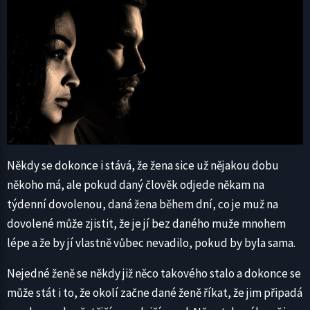
Někdy se dokonce i stává, že žena sice už nějakou dobu
někoho má, ale pokud daný člověk odjede někam na
týdenní dovolenou, daná žena během dní, co je muž na
dovolené může zjistit, že je jí bez daného muže mnohem
lépe a že by jí vlastně vůbec nevadilo, pokud by byla sama.
Nejedné ženě se někdy již něco takového stalo a dokonce se
může stát i to, že okolí začne dané ženě říkat, že jim připadá