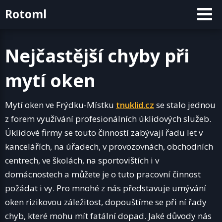
Skip
Rotoml
to
content
Nejčastější chyby při
mytí oken
Mytí oken ve Frýdku-Místku
tnuklid.cz
se stalo jednou
z forem využívání profesionálních úklidových služeb.
Úklidové firmy se touto činností zabývají řadu let v
kancelářích, na úřadech, v provozovnách, obchodních
centrech, ve školách, na sportovištích i v
domácnostech a můžete je o tuto pracovní činnost
požádat i vy. Pro mnohé z nás představuje umývání
oken rizikovou záležitost, dopouštíme se při ní řady
chyb, které mohu mít fatální dopad. Jaké důvody nás