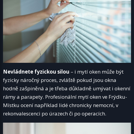
Nevládnete fyzickou silou
– i mytí oken může být
fyzicky náročný proces, zvláště pokud jsou okna
hodně zašpiněná a je třeba důkladně umývat i okenní
rámy a parapety. Profesionální mytí oken ve Frýdku-
Místku ocení například lidé chronicky nemocní, v
rekonvalescenci po úrazech či po operacích.