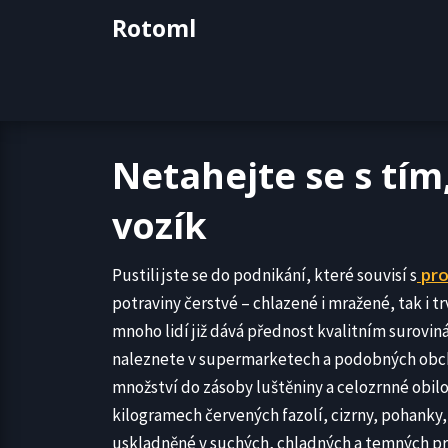
Skip
Rotoml
to
content
Netahejte se s tím
vozík
pr
Pustili jste se do podnikání, které souvisí s
potraviny čerstvé – chlazené i mražené, tak i t
mnoho lidí již dává přednost kvalitním surovi
naleznete v supermarketech a podobných obcho
množství do zásoby luštěniny a celozrnné obilov
kilogramech červených fazolí, cizrny, pohanky,
uskladněné v suchých, chladných a temných pr