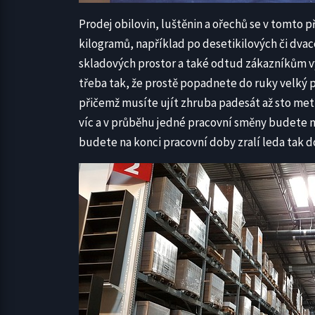
Prodej obilovin, luštěnin a ořechů se v tomto př
kilogramů, například po desetikilových či dvac
skladových prostor a také odtud zákazníkům vy
třeba tak, že prostě popadnete do ruky velký p
přičemž musíte ujít zhruba padesát až sto met
víc a v průběhu jedné pracovní směny budete 
budete na konci pracovní doby zralí leda tak d