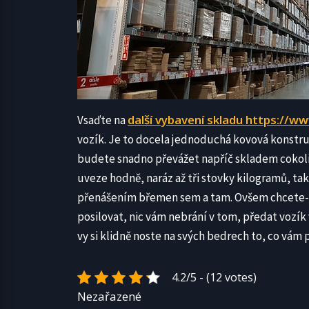
další vybavení skladu https://ww
Vsaďte na
vozík. Je to docela jednoduchá kovová konstruk
budete snadno převážet napříč skladem cokoli, 
uveze hodně, naráz až tři stovky kilogramů, t
přenášením břemen sem a tam. Ovšem chcete-li 
posilovat, nic vám nebrání v tom, předat vozík
vy si klidně noste na svých bedrech to, co vám
4.2/5 - (12 votes)
Nezařazené