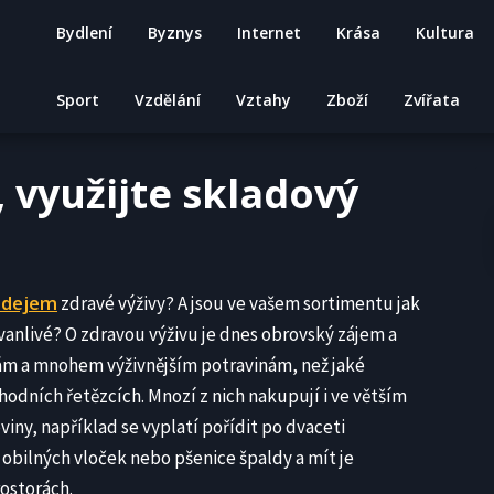
Bydlení
Byznys
Internet
Krása
Kultura
Sport
Vzdělání
Vztahy
Zboží
Zvířata
, využijte skladový
odejem
zdravé výživy? A jsou ve vašem sortimentu jak
rvanlivé? O zdravou výživu je dnes obrovský zájem a
nám a mnohem výživnějším potravinám, než jaké
dních řetězcích. Mnozí z nich nakupují i ve větším
iny, například se vyplatí pořídit po dvaceti
 obilných vloček nebo pšenice špaldy a mít je
ostorách.