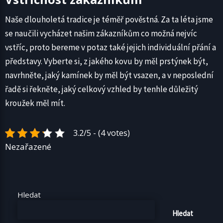
Naše dlouholetá tradice je téměř pověstná. Za ta léta jsme
se naučili vycházet našim zákazníkům co možná nejvíc
vstříc, proto bereme v potaz také jejich individuální přání a
představy. Vyberte si, z jakého kovu by měl prstýnek být,
navrhněte, jaký kamínek by měl být vsazen, a v neposlední
řadě si řekněte, jaký celkový vzhled by tenhle důležitý
kroužek měl mít.
3.2/5 - (4 votes)
Nezařazené
Hledat
Hledat