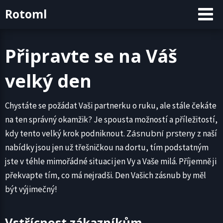
Skip
Rotoml
to
content
Připravte se na Váš
velký den
Chystáte se požádat Vaši partnerku o ruku, ale stále čekáte
na ten správný okamžik? Je spousta možností a příležitostí,
Zásnubní prsteny
kdy tento velký krok podniknout.
z naší
nabídky jsou jen už třešničkou na dortu, tím podstatným
jste v téhle mimořádné situaci jen Vy a Vaše milá. Příjemně ji
překvapte tím, co má nejradši. Den Vašich zásnub by měl
být výjimečný!
Vstřícnost zákazníkům