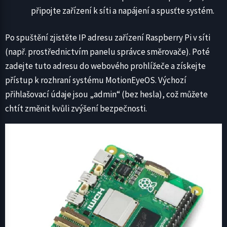
připojte zařízení k síti a napájení a spusťte systém.
Po spuštění zjistěte IP adresu zařízení Raspberry Pi v síti
(např. prostřednictvím panelu správce směrovače). Poté
zadejte tuto adresu do webového prohlížeče a získejte
přístup k rozhraní systému MotionEyeOS. Výchozí
přihlašovací údaje jsou „admin“ (bez hesla), což můžete
chtít změnit kvůli zvýšení bezpečnosti.