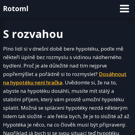
Skip
Rotoml
to
content
S rozvahou
Plno lidí si v dnešní době bere hypotéku, podle mě
někteří úplně bez rozmyslu s vidinou nádherného
bydlení. Proč je ale důležité nad tím nejprve
popřemýšlet a pořádně si to rozmyslet?
Dosáhnout
na hypotéku není hračka
. Uvědomte si, že na to,
abyste na hypotéku dosáhli, musíte mít stálý a
stabilní příjem, který vám prostě umožní hypotéku
splatit. Možná se splácení hypotéky nezdá některým
lidem tak složité – ale řekla bych, že je to složité až až.
Hypotéka je něco, na co člověk musí být připravený.
Například já bych si se svou situací teď hypotéku