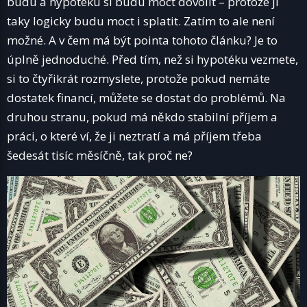
budu a hypotéku si budu moct dovolit – protože ji
taky logicky budu moct i splatit. Zatím to ale není
možné. A v čem má být pointa tohoto článku? Je to
úplně jednoduché. Před tím, než si hypotéku vezmete,
si to čtyřikrát rozmyslete, protože pokud nemáte
dostatek financí, můžete se dostat do problémů. Na
druhou stranu, pokud má někdo stabilní příjem a
práci, o které ví, že ji neztratí a má příjem třeba
šedesát tisíc měsíčně, tak proč ne?