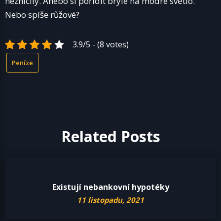
nezničily. Anebo si pořídit brýle na modré světlo.
Nebo spíše růžové?
3.9/5 - (8 votes)
Peníze
Related Posts
Existují nebankovní hypotéky
11 listopadu, 2021