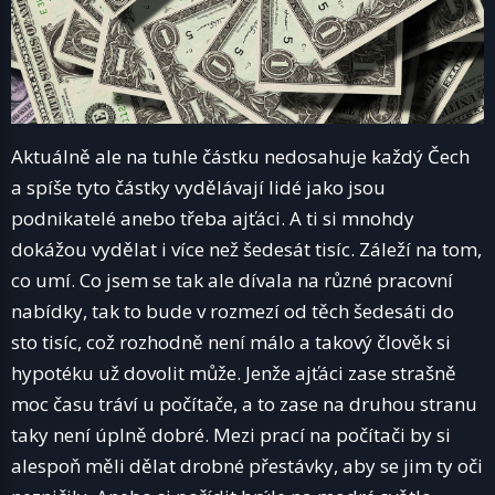
Aktuálně ale na tuhle částku nedosahuje každý Čech
a spíše tyto částky vydělávají lidé jako jsou
podnikatelé anebo třeba ajťáci. A ti si mnohdy
dokážou vydělat i více než šedesát tisíc. Záleží na tom,
co umí. Co jsem se tak ale dívala na různé pracovní
nabídky, tak to bude v rozmezí od těch šedesáti do
sto tisíc, což rozhodně není málo a takový člověk si
hypotéku už dovolit může. Jenže ajťáci zase strašně
moc času tráví u počítače, a to zase na druhou stranu
taky není úplně dobré. Mezi prací na počítači by si
alespoň měli dělat drobné přestávky, aby se jim ty oči