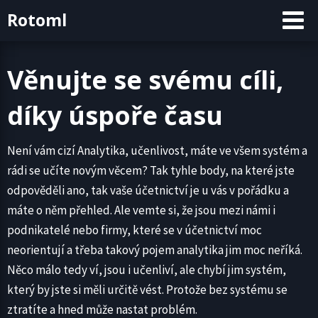
Skip
Rotoml
to
content
Věnujte se svému cíli,
díky úspoře času
Není vám cizí Analytika, učenlivost, máte ve všem systém a
rádi se učíte novým věcem? Tak tyhle body, na které jste
odpověděli ano, tak vaše účetnictví je u vás v pořádku a
máte o něm přehled. Ale vemte si, že jsou mezi námi i
podnikatelé nebo firmy, které se v účetnictví moc
neorientují a třeba takový pojem analytika jim moc neříká.
Něco málo tedy ví, jsou i učenliví, ale chybí jim systém,
který by jste si měli určitě vést. Protože bez systému se
ztratíte a hned může nastat problém.