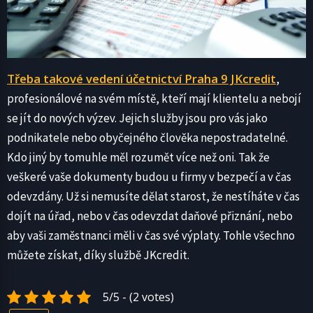
Třeba takové vedení účetnictví Praha 9 JKcredit
,
profesionálové na svém místě, kteří mají klientelu a nebojí
se jít do nových výzev. Jejich služby jsou pro vás jako
podnikatele nebo obyčejného člověka nepostradatelné.
Kdo jiný by tomuhle měl rozumět více než oni. Tak že
veškeré vaše dokumenty budou u firmy v bezpečí a v čas
odevzdány. Už si nemusíte dělat starost, že nestíháte v čas
dojít na úřad, nebo v čas odevzdat daňové přiznání, nebo
aby vaši zaměstnanci měli v čas své výplaty. Tohle všechno
můžete získat, díky službě JKcredit.
5/5 - (2 votes)