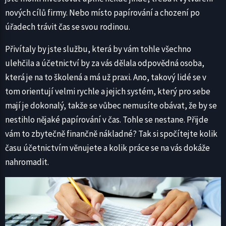
nových cílů firmy. Nebo místo papírování a chození po
úřadech trávit čas se svou rodinou.
Přivítaly by jste službu, která by vám tohle všechno
ulehčila a účetnictví by za vás dělala odpovědná osoba,
která je na to školená a má už praxi. Ano, takový lidé se v
tom orientují velmi rychle a jejich systém, který pro sebe
mají je dokonalý, takže se vůbec nemusíte obávat, že by se
nestihlo nějaké papírování v čas. Tohle se nestane. Přijde
vám to zbytečně finančně nákladné? Tak si spočítejte kolik
času účetnictvím věnujete a kolik práce se na vás dokáže
nahromadit.