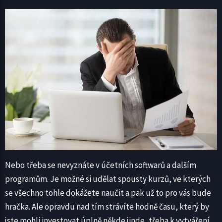
Nebo třeba se nevyznáte v účetních softwarů a dalším
programům. Je možné si udělat spousty kurzů, ve kterých
se všechno tohle dokážete naučit a pak už to pro vás bude
hračka. Ale opravdu nad tím strávíte hodně času, který by
jste mohli investovat úplně někde jinde, třeba k vytváření