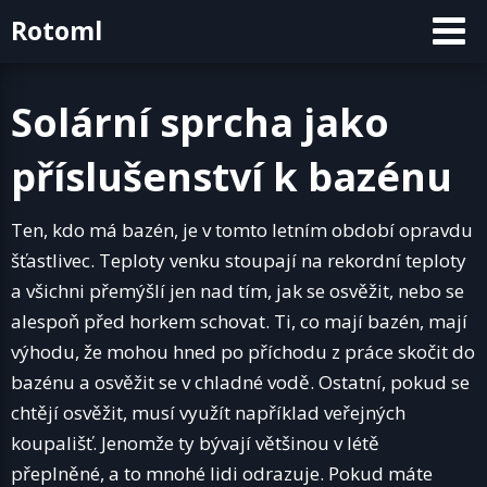
Skip
Rotoml
to
content
Solární sprcha jako
příslušenství k bazénu
Ten, kdo má bazén, je v tomto letním období opravdu
šťastlivec. Teploty venku stoupají na rekordní teploty
a všichni přemýšlí jen nad tím, jak se osvěžit, nebo se
alespoň před horkem schovat. Ti, co mají bazén, mají
výhodu, že mohou hned po příchodu z práce skočit do
bazénu a osvěžit se v chladné vodě. Ostatní, pokud se
chtějí osvěžit, musí využít například veřejných
koupališť. Jenomže ty bývají většinou v létě
přeplněné, a to mnohé lidi odrazuje. Pokud máte