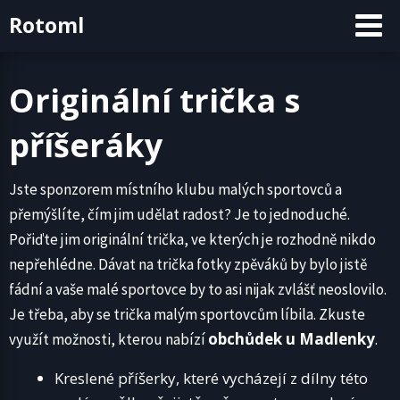
Skip
Rotoml
to
content
Originální trička s
příšeráky
Jste sponzorem místního klubu malých sportovců a
přemýšlíte, čím jim udělat radost? Je to jednoduché.
Pořiďte jim originální trička, ve kterých je rozhodně nikdo
nepřehlédne. Dávat na trička fotky zpěváků by bylo jistě
fádní a vaše malé sportovce by to asi nijak zvlášť neoslovilo.
Je třeba, aby se trička malým sportovcům líbila. Zkuste
obchůdek u Madlenky
využít možnosti, kterou nabízí
.
Kreslené příšerky, které vycházejí z dílny této