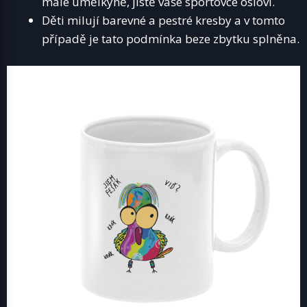
malé umělkyně, jistě vaše sportovce osloví.
Děti milují barevné a pestré kresby a v tomto
případě je tato podmínka beze zbytku splněna.