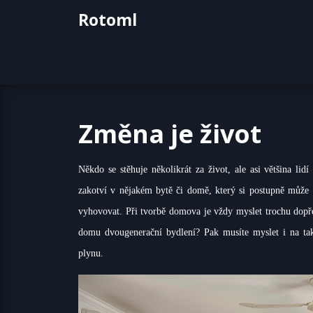
Skip
Rotoml
to
content
Změna je život
Někdo se stěhuje několikrát za život, ale asi většina li
zakotví v nějakém bytě či domě, který si postupně může
vyhovovat. Při tvorbě domova je vždy myslet trochu dopře
domu dvougenerační bydlení? Pak musíte myslet i na tako
plynu.