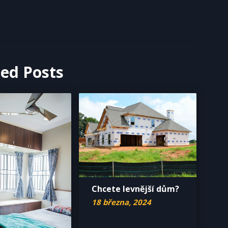
ted Posts
Chcete levnější dům?
18 března, 2024