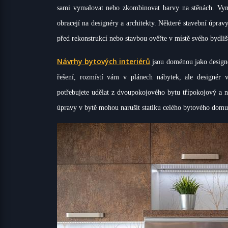
sami vymalovat nebo zkombinovat barvy na stěnách. Vymys
obracejí na designéry a architekty. Některé stavební úprav
před rekonstrukcí nebo stavbou ověřte v místě svého bydliš
Návrhy bytových interiérů
jsou doménou jako designé
řešení, rozmístí vám v plánech nábytek, ale designér
potřebujete udělat z dvoupokojového bytu třípokojový a ne
úpravy v bytě mohou narušit statiku celého bytového domu.