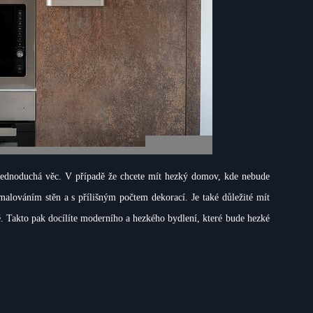
 jednoduchá věc. V případě že chcete mít hezký domov, kde nebude
 malováním stěn a s přílišným počtem dekorací. Je také důležité mít
ě. Takto pak docílíte moderního a hezkého bydlení, které bude hezké