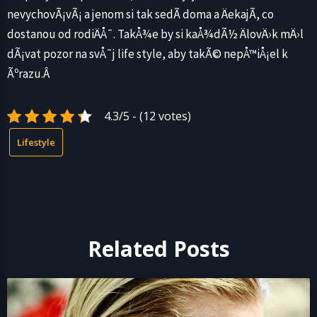
nevychovÃ¡vÃ¡ a jenom si tak sedÃ­ doma a ÄekajÃ­, co
dostanou od rodiÄÅ¯. TakÅ¾e by si kaÅ¾dÃ½ ÄlovÄ›k mÄ›l
dÃ¡vat pozor na svÅ¯j life style, aby takÃ© nepÅ™iÅ¡el k
Ãºrazu.Â
4.3/5 - (12 votes)
Lifestyle
Related Posts