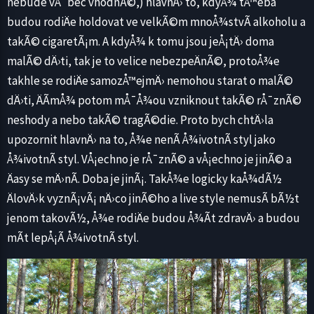
nebude vÅ¯bec vhodnÃ©,) hlavnÄ› to, kdyÅ¾ tÅ™eba
budou rodiÄe holdovat ve velkÃ©m mnoÅ¾stvÃ­ alkoholu a
takÃ© cigaretÃ¡m. A kdyÅ¾ k tomu jsou jeÅ¡tÄ› doma
malÃ© dÄ›ti, tak je to velice nebezpeÄnÃ©, protoÅ¾e
takhle se rodiÄe samozÅ™ejmÄ› nemohou starat o malÃ©
dÄ›ti, ÄÃ­mÅ¾ potom mÅ¯Å¾ou vzniknout takÃ© rÅ¯znÃ©
neshody a nebo takÃ© tragÃ©die. Proto bych chtÄ›la
upozornit hlavnÄ› na to, Å¾e nenÃ­ Å¾ivotnÃ­ styl jako
Å¾ivotnÃ­ styl. VÅ¡echno je rÅ¯znÃ© a vÅ¡echno je jinÃ© a
Äasy se mÄ›nÃ­. Doba je jinÃ¡. TakÅ¾e logicky kaÅ¾dÃ½
ÄlovÄ›k vyznÃ¡vÃ¡ nÄ›co jinÃ©ho a live style nemusÃ­ bÃ½t
jenom takovÃ½, Å¾e rodiÄe budou Å¾Ã­t zdravÄ› a budou
mÃ­t lepÅ¡Ã­ Å¾ivotnÃ­ styl.