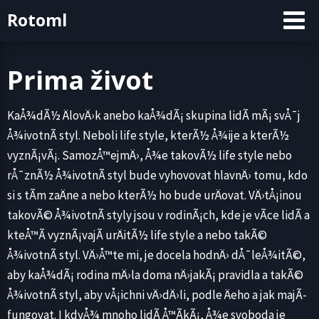
Skip
Rotoml
to
content
Prima život
KaÅ¾dÃ½ ÄlovÄ›k anebo kaÅ¾dÃ¡ skupina lidÃ­ mÃ¡ svÅ¯j
Å¾ivotnÃ­ styl. Neboli life style, kterÃ½ Å¾ije a kterÃ½
vyznÃ¡vÃ¡. SamozÅ™ejmÄ›, Å¾e takovÃ½ life style nebo
rÅ¯znÃ½ Å¾ivotnÃ­ styl bude vyhovovat hlavnÄ› tomu, kdo
si s tÃ­m zaÄne a nebo kterÃ½ ho bude urÄovat. VÄ›tÅ¡inou
takovÃ© Å¾ivotnÃ­ styly jsou v rodinÃ¡ch, kde je vÃ­ce lidÃ­ a
kteÅ™Ã­ vyznÃ¡vajÃ­ urÄitÃ½ life style a nebo takÃ©
Å¾ivotnÃ­ styl. VÄ›Å™te mi, je docela hodnÄ› dÅ¯leÅ¾itÃ©,
aby kaÅ¾dÃ¡ rodina mÄ›la doma nÄ›jakÃ¡ pravidla a takÃ©
Å¾ivotnÃ­ styl, aby vÅ¡ichni vÄ›dÄ›li, podle Äeho a jak majÃ­
fungovat. I kdyÅ¾ mnoho lidÃ­ Å™Ã­kÃ¡, Å¾e svoboda je