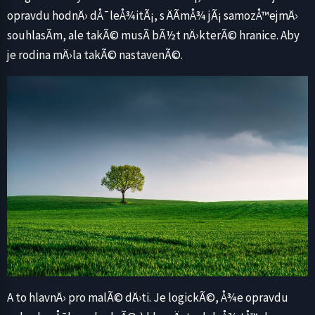
opravdu hodnÄ› dÅ¯leÅ¾itÃ¡, s ÄÃ­mÅ¾ jÃ¡ samozÅ™ejmÄ›
souhlasÃ­m, ale takÃ© musÃ­ bÃ½t nÄ›kterÃ© hranice. Aby
je rodina mÄ›la takÃ© nastavenÃ©.
A to hlavnÄ› pro malÃ© dÄ›ti. Je logickÃ©, Å¾e opravdu