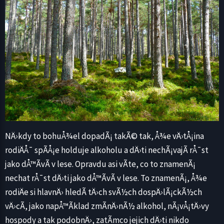
NÄ›kdy to bohuÅ¾el dopadÃ¡ takÃ© tak, Å¾e vÄ›tÅ¡ina
rodiÄÅ¯ spÃ­Å¡e holduje alkoholu a dÄ›ti nechÃ¡vajÃ­ rÅ¯st
jako dÅ™Ã­vÃ­ v lese. Opravdu asi vÃ­te, co to znamenÃ¡
nechat rÅ¯st dÄ›ti jako dÅ™Ã­vÃ­ v lese. To znamenÃ¡, Å¾e
rodiÄe si hlavnÄ› hledÃ­ tÄ›ch svÃ½ch dospÄ›lÃ¡ckÃ½ch
vÄ›cÃ­, jako napÅ™Ã­klad zmÃ­nÄ›nÃ½ alkohol, nÃ¡vÅ¡tÄ›vy
hospody a tak podobnÄ›, zatÃ­mco jejich dÄ›ti nikdo