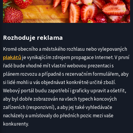
Rozhoduje reklama
Kromě obecního a městského rozhlasu nebo vylepovaných
plakátů
je vynikajícím zdrojem propagace Internet. V první
řadě bude vhodné mít vlastní webovou prezentaci s
plánem rozvozu a případně s rezervačním formulářem, aby
si lidé mohli u vás objednávat konkrétně určité zboží.
Webový portál budu zapotřebí i graficky upravit a ošetřit,
aby byl dobře zobrazován na všech typech koncových
zařízeních (responzivní), a aby jej také vyhledávače
nacházely a umísťovaly do předních pozic mezi vaše
konkurenty.