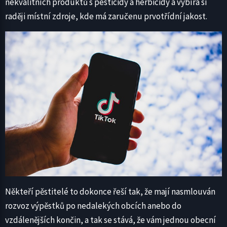
nekvalitních produktů s pesticidy a herbicidy a vybírá si
raději místní zdroje, kde má zaručenu prvotřídní jakost.
Někteří pěstitelé to dokonce řeší tak, že mají nasmlouván
rozvoz výpěstků po nedalekých obcích anebo do
vzdálenějších končin, a tak se stává, že vám jednou obecní