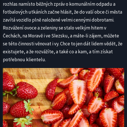
rozhlas namísto běžných zpráv o komunálním odpadu a
fotbalových utkáních začne hlásit, že do vaší obce či města
zavítá vozidlo plně naložené velmi cennými dobrotami.
Rozvážení ovoce a zeleniny se stalo velkým hitem v
Čechách, na Moravě i ve Slezsku, a máte-li zájem, můžete
se této činnosti věnovat i vy. Chce to jen dát lidem vědět, že
existujete, a že rozvážíte, a také co a kam, a tím získat
potřebnou klientelu.